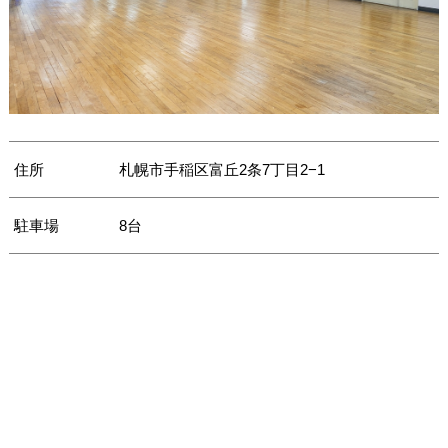
住所
札幌市手稲区富丘2条7丁目2−1
駐車場
8台