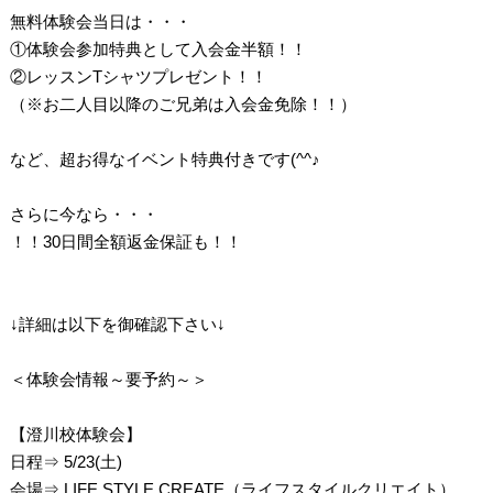
無料体験会当日は・・・
①体験会参加特典として入会金半額！！
②レッスンTシャツプレゼント！！
（※お二人目以降のご兄弟は入会金免除！！）
など、超お得なイベント特典付きです(^^♪
さらに今なら・・・
！！30日間全額返金保証も！！
↓詳細は以下を御確認下さい↓
＜体験会情報～要予約～＞
【澄川校体験会】
日程⇒ 5/23(土)
会場⇒ LIFE STYLE CREATE（ライフスタイルクリエイト）