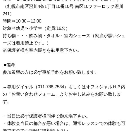
（札幌市南区澄川4条1丁目10番10号 南区10ファーロック澄川
241）
時間⇒10:30～12:00
対象⇒幼児〜小学生（定員:16名）
持ち物・・・飲み物・タオル・室内シューズ（靴底が黒いシュ
ーズは着用禁止です。）
※保護者様も室内履きを御用意下さい。
⁡ ■備考
参加希望の方は必ず事前予約をお願い致します。
→専用ダイヤル（011-788-7534）もしくはオフィシャルＨＰ内
の「お問い合わせフォーム」よりお申し込みをお願い致しま
す。
・当日は必ず保護者様同伴で御来場下さい。
・体験会当日の都合が悪い場合は、通常レッスンでの体験も可
能ですのでお気軽に御相談下さい。