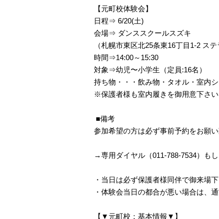
【元町校体験会】
日程⇒ 6/20(土)
会場⇒ ダンススクールスズキ
（札幌市東区北25条東16丁目1-2 ス
時間⇒14:00～15:30
対象⇒幼児〜小学生（定員:16名）
持ち物・・・飲み物・タオル・室内シ
※保護者様も室内履きを御用意下さい
⁡ ■備考
参加希望の方は必ず事前予約をお願い
→専用ダイヤル（011-788-75
・当日は必ず保護者様同伴で御来場下
・体験会当日の都合が悪い場合は、通
【▼元町校：基本情報▼】