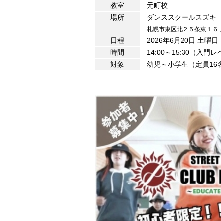
教室
元町校
場所
ダンススクールスズキ
札幌市東区北２５条東１６丁
日程
2026年6月20日 土曜日
時間
14:00～15:30（入門
対象
幼児～小学生（定員16