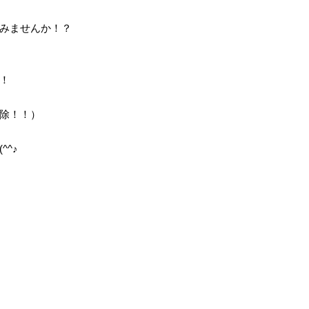
みませんか！？
！
除！！）
^♪