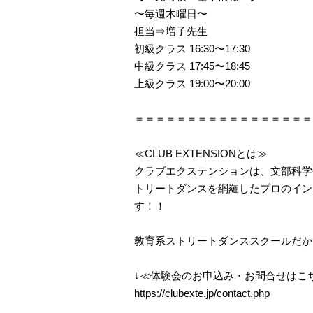
〜毎週木曜日〜
担当⇒増子先生
初級クラス 16:30〜17:30
中級クラス 17:45〜18:45
上級クラス 19:00〜20:00
＝＝＝＝＝＝＝＝＝＝＝＝＝＝＝＝＝
≪CLUB EXTENSIONとは≫
クラブエクステンションは、文部科学
トリートダンスを網羅したプロのイン
す！！
教育系ストリートダンススクールだか
↓≪体験会のお申込み・お問合せはこち
https://clubexte.jp/contact.php