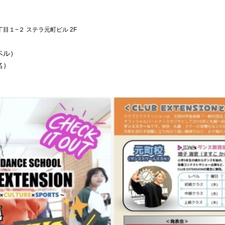
目１−２ ステラ元町ビル 2F
レベル）
名）